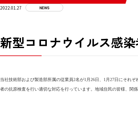
2022.01.27
NEWS
新型コロナウイルス感染
当社技術部および製造部所属の従業員
2
名が
1
月
26
日、
1
月
27
日にそれぞ
者の抗原検査を行い適切な対応を行っています。地域住民の皆様、関係