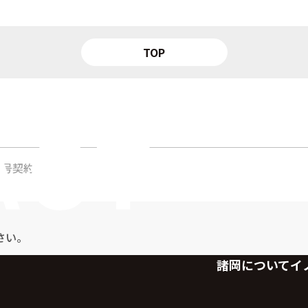
TOP
一号契約
さい。
諸岡について
イ