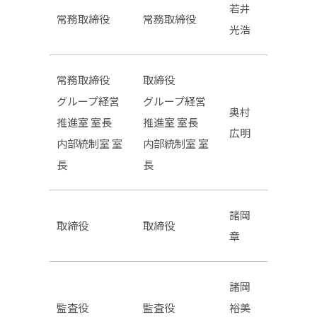
若井
常務取締役
常務取締役
光浩
常務取締役
取締役
グループ経営
グループ経営
奥村
推進室 室長
推進室 室長
広明
内部統制室 室
内部統制室 室
長
長
諸岡
取締役
取締役
章
諸岡
監査役
監査役
裕美