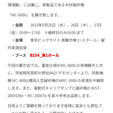
環境展」 に出展し、新製品である木材破砕機
「MC-6000」 を展示致します。
・会期
2022年5月25日（水）、26日（木）、27日
（金）10:00～17:00 ※最終日のみ16:00 まで
・会場
東京ビッグサイト 東展示棟 1～5 ホール・屋
外実演会場
・ブース
B154_東1ホール
今回の展示会では、量産仕様のMC-6000 の実機展示と共
に、茨城県阿見町の弊社R&D デモセンターより、同新機
種 MC-4000/横投入型破砕機のMRC-3000 の実演を中継致
します。また、電動式キャリアダンプと破砕機の MST-
200VDRe・MC-2500Te を其々参考出品致します。
日頃よりご愛顧を賜っております皆様に是非とも弊社ブ