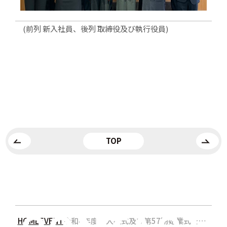
(前列 新入社員、後列 取締役及び執行役員)
TOP
HOME
EVENT
令和4年度 入社式及び第57期始業式を行いました