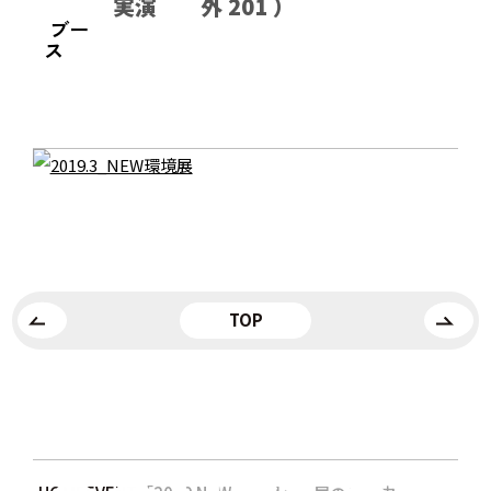
実演
外 201 ）
ブー
ス
TOP