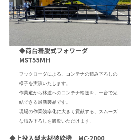
◆荷台着脱式フォワーダ
MST55MH
フックローダによる、コンテナの積み下ろしの
様子を実演いたします。
作業道から林道へのコンテナ輸送を、一台で完
結できる最新製品です。
現場の作業効率化に大きく貢献する、スムーズ
な積み下ろしを御覧いただけます。
◆上投入型木材破砕機 MC-2000