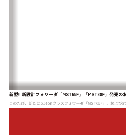
新型!! 新設計フォワーダ「MST65F」「MST80F」発売のお知
このたび、新たに6.5tonクラスフォワーダ「MST65F」、および8tonク